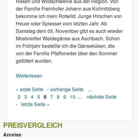
Hasen und Wildschweine aus der Region. Von
der Familie Freinhofer Johann aus Kollmitzberg
bekomme ich mein Rotwild. Junge Hirschen von
Heuer oder Spiesser vom letzten Jahr. Ab
Samstag dem 05. November gibt es auch wieder
Mostviertler Weidegänse aus Aschbach. Schon
im Frühjahr bestellte ich die Gänseküken, die
von der Familie Pfaffeneder über den Sommer
gefüttert wurden.
Weiterlesen
über Wildwochen und Weidegänse 2022
« erste Seite
‹ vorherige Seite
…
Seiten
2
3
4
5
6
7
8
9
10
…
nächste Seite
›
letzte Seite »
PREISVERGLEICH
Anreise