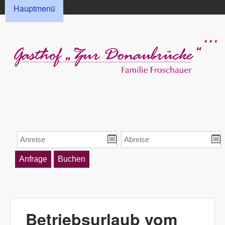
HAUPTMENÜ
Direkt zum Inhalt
Hauptmenü
Gasthof „Zur
Donaubrücke“
Froschauer
Betriebsurlaub vom