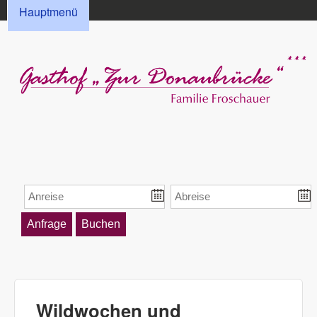
HAUPTMENÜ
Direkt zum Inhalt
Hauptmenü
Gasthof „Zur
Donaubrücke“
Froschauer
Wildwochen und