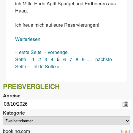
ich Mitte-Ende April Spargel und Erdbeeren aus
Haag.
Ich freue mich auf eure Reservierungen!
Weiterlesen
über Weidelamm aus Baumgartenberg
« erste Seite
‹ vorherige
Seiten
Seite
1
2
3
4
5
6
7
8
9
…
nächste
Seite ›
letzte Seite »
PREISVERGLEICH
Anreise
Kategorie
booking.com
€ 90