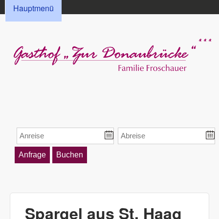
HAUPTMENÜ
Direkt zum Inhalt
Hauptmenü
Gasthof „Zur
Donaubrücke“
Froschauer
Spargel aus St. Haag