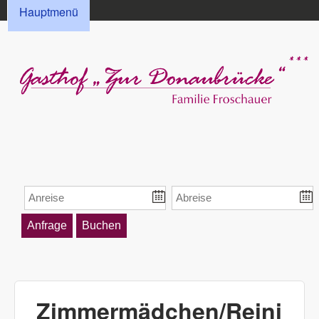
HAUPTMENÜ
Direkt zum Inhalt
Hauptmenü
Gasthof „Zur
Donaubrücke“
Froschauer
Zimmermädchen/Reini