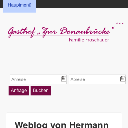
HAUPTMENÜ
Direkt zum Inhalt
Hauptmenü
Gasthof „Zur
Donaubrücke“
Froschauer
Weblog von Hermann