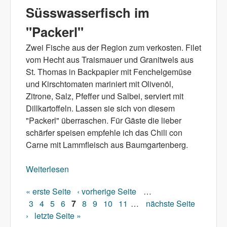
Süsswasserfisch im
"Packerl"
Zwei Fische aus der Region zum verkosten. Filet
vom Hecht aus Traismauer und Granitwels aus
St. Thomas in Backpapier mit Fenchelgemüse
und Kirschtomaten mariniert mit Olivenöl,
Zitrone, Salz, Pfeffer und Salbei, serviert mit
Dillkartoffeln. Lassen sie sich von diesem
"Packerl" überraschen. Für Gäste die lieber
schärfer speisen empfehle ich das Chili con
Carne mit Lammfleisch aus Baumgartenberg.
Weiterlesen
über Süsswasserfisch im "Packerl"
« erste Seite
‹ vorherige Seite
…
Seiten
3
4
5
6
7
8
9
10
11
…
nächste Seite
›
letzte Seite »