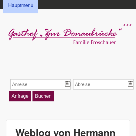
HAUPTMENÜ
Direkt zum Inhalt
Hauptmenü
Gasthof „Zur
Donaubrücke“
Froschauer
Weblog von Hermann