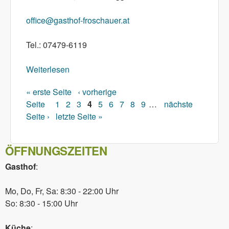
office@gasthof-froschauer.at
Tel.: 07479-6119
Weiterlesen
über Restaurantfachkraft und Jungkoch
gesucht
« erste Seite
‹ vorherige
Seiten
Seite
1
2
3
4
5
6
7
8
9
…
nächste
Seite ›
letzte Seite »
ÖFFNUNGSZEITEN
Gasthof
:
Mo, Do, Fr, Sa: 8:30 - 22:00 Uhr
So: 8:30 - 15:00 Uhr
Küche
: