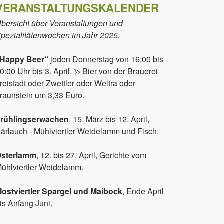
VERANSTALTUNGSKALENDER
bersicht über Veranstaltungen und
pezialitätenwochen im Jahr 2025.
„Happy Beer“
jeden Donnerstag von 16:00 bis
0:00 Uhr bis 3. April, ½ Bier von der Brauerei
reistadt oder Zwettler oder Weitra oder
raunstein um 3,33 Euro.
rühlingserwachen
, 15. März bis 12. April,
ärlauch - Mühlviertler Weidelamm und Fisch.
Osterlamm
, 12. bis 27. April, Gerichte vom
ühlviertler Weidelamm.
ostviertler Spargel und Maibock
, Ende April
is Anfang Juni.