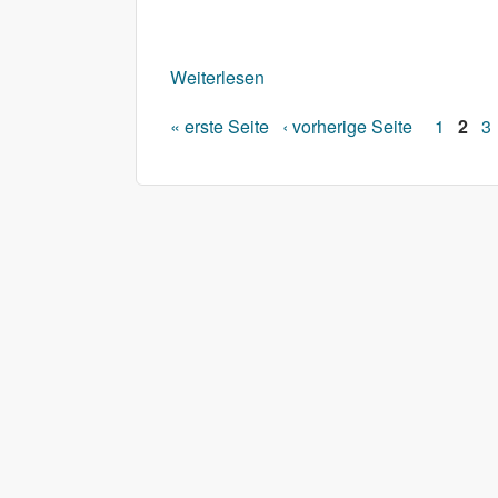
Weiterlesen
über Frischer Schopfbraten
« erste Seite
‹ vorherige Seite
1
2
3
Seiten