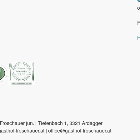
w
o
F
H
roschauer jun. | Tiefenbach 1, 3321 Ardagger
sthof-froschauer.at | office@gasthof-froschauer.at