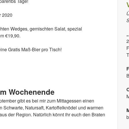
areribs Tage!
Ü
r 2020
S
hten Wedges, gemischten Salat, spezial
m €19,90.
2
F
ine Gratis Maß-Bier pro Tisch!
T
F
B
r
 am Wochenende
M
ember gibt es bei mir zum Mittagessen einen
en Schwarte, Natursaft, Kartoffelknödel und warmen
M
us der Region. Natürlich könnt ihr euch den Braten
b