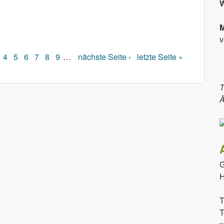
M
 am Wochenende
v
4
5
6
7
8
9
…
nächste Seite ›
letzte Seite »
T
Ä
G
H
T
T