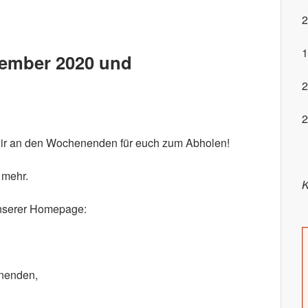
2
1
zember 2020 und
2
2
ir an den Wochenenden für euch zum Abholen!
 mehr.
K
 unserer Homepage:
enenden,