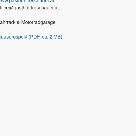
ww.gasthof-froschauer.at
ffice@gasthof-froschauer.at
ahrrad- & Motorradgarage
ausprospekt (PDF, ca. 2 MB)