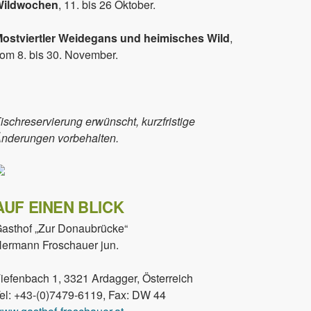
Wildwochen
, 11. bis 26 Oktober.
ostviertler Weidegans und heimisches Wild
,
om 8. bis 30. November.
ischreservierung erwünscht, kurzfristige
nderungen vorbehalten.
AUF EINEN BLICK
asthof „Zur Donaubrücke“
ermann Froschauer jun.
iefenbach 1, 3321 Ardagger, Österreich
el: +43-(0)7479-6119, Fax: DW 44