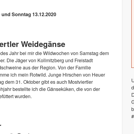
0 und Sonntag 13.12.2020
zember 2020 und Gutscheinaktion!
ertler Weidegänse
edes Jahr bei mir die Wildwochen von Samstag dem
r. Die Jäger von Kollmitzberg und Freistadt
dschweine aus der Region. Von der Familie
omme ich mein Rotwild. Junge Hirschen von Heuer
U
g dem 31. Oktober gibt es auch Mostviertler
d
ahr bestellte ich die Gänseküken, die von der
D
füttert wurden.
G
b
ertler Weidegänse
#
r