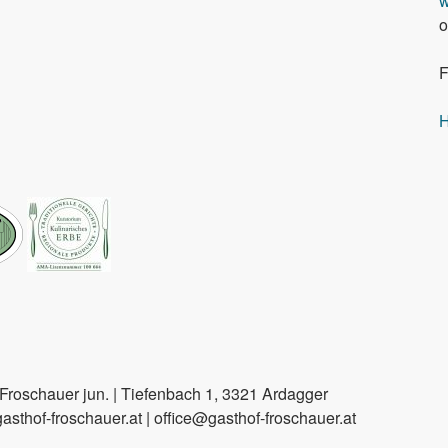
w
o
F
H
roschauer jun. | Tiefenbach 1, 3321 Ardagger
sthof-froschauer.at | office@gasthof-froschauer.at