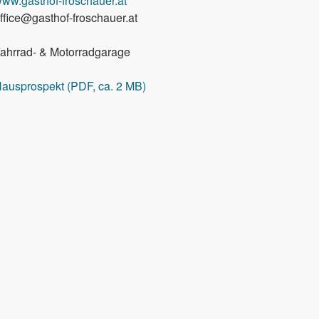
ww.gasthof-froschauer.at
ffice@gasthof-froschauer.at
ahrrad- & Motorradgarage
ausprospekt (PDF, ca. 2 MB)