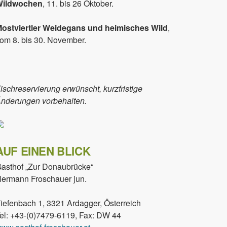
Wildwochen
, 11. bis 26 Oktober.
ostviertler Weidegans und heimisches Wild
,
om 8. bis 30. November.
ischreservierung erwünscht, kurzfristige
nderungen vorbehalten.
AUF EINEN BLICK
asthof „Zur Donaubrücke“
ermann Froschauer jun.
iefenbach 1, 3321 Ardagger, Österreich
el: +43-(0)7479-6119, Fax: DW 44