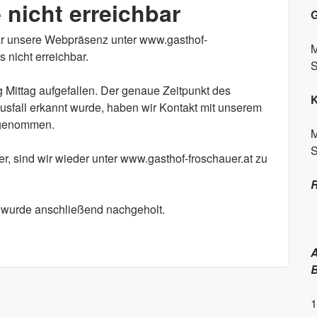
nicht erreichbar
G
ar unsere Webpräsenz unter www.gasthof-
M
 nicht erreichbar.
S
g Mittag aufgefallen. Der genaue Zeitpunkt des
Ausfall erkannt wurde, haben wir Kontakt mit unserem
fgenommen.
M
S
r, sind wir wieder unter www.gasthof-froschauer.at zu
R
 wurde anschließend nachgeholt.
A
B
1