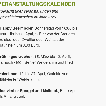
VERANSTALTUNGSKALENDER
bersicht über Veranstaltungen und
pezialitätenwochen im Jahr 2025.
„Happy Beer“
jeden Donnerstag von 16:00 bis
0:00 Uhr bis 3. April, ½ Bier von der Brauerei
reistadt oder Zwettler oder Weitra oder
raunstein um 3,33 Euro.
rühlingserwachen
, 15. März bis 12. April,
ärlauch - Mühlviertler Weidelamm und Fisch.
Osterlamm
, 12. bis 27. April, Gerichte vom
ühlviertler Weidelamm.
ostviertler Spargel und Maibock
, Ende April
is Anfang Juni.