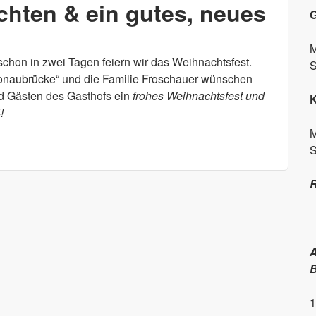
hten & ein gutes, neues
G
M
chon in zwei Tagen feiern wir das Weihnachtsfest.
S
Donaubrücke“ und die Familie Froschauer wünschen
d Gästen des Gasthofs ein
frohes Weihnachtsfest und
!
M
S
R
A
B
1