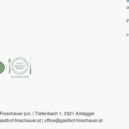
w
o
F
H
roschauer jun. | Tiefenbach 1, 3321 Ardagger
sthof-froschauer.at | office@gasthof-froschauer.at