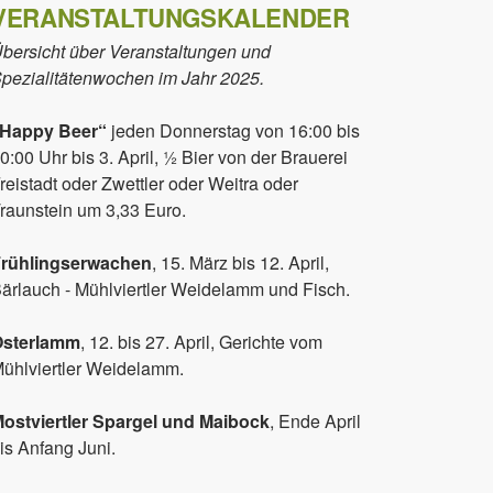
VERANSTALTUNGSKALENDER
bersicht über Veranstaltungen und
pezialitätenwochen im Jahr 2025.
„Happy Beer“
jeden Donnerstag von 16:00 bis
0:00 Uhr bis 3. April, ½ Bier von der Brauerei
reistadt oder Zwettler oder Weitra oder
raunstein um 3,33 Euro.
rühlingserwachen
, 15. März bis 12. April,
ärlauch - Mühlviertler Weidelamm und Fisch.
Osterlamm
, 12. bis 27. April, Gerichte vom
ühlviertler Weidelamm.
ostviertler Spargel und Maibock
, Ende April
is Anfang Juni.