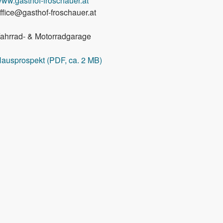
ww.gasthof-froschauer.at
ffice@gasthof-froschauer.at
ahrrad- & Motorradgarage
ausprospekt (PDF, ca. 2 MB)