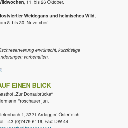
Wildwochen
, 11. bis 26 Oktober.
ostviertler Weidegans und heimisches Wild
,
om 8. bis 30. November.
ischreservierung erwünscht, kurzfristige
nderungen vorbehalten.
AUF EINEN BLICK
asthof „Zur Donaubrücke“
ermann Froschauer jun.
iefenbach 1, 3321 Ardagger, Österreich
el: +43-(0)7479-6119, Fax: DW 44