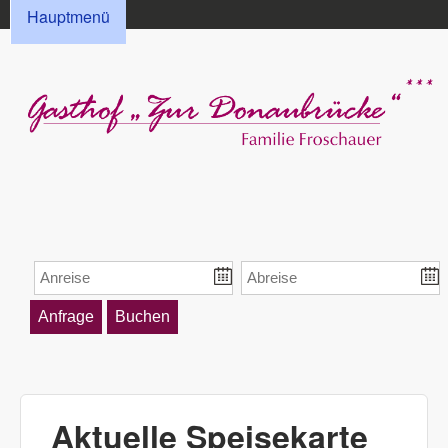
HAUPTMENÜ
Direkt zum Inhalt
Hauptmenü
Gasthof „Zur
Donaubrücke“
Froschauer
Aktuelle Speisekarte