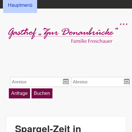
HAUPTMENÜ
Direkt zum Inhalt
Hauptmenü
Gasthof „Zur
Donaubrücke“
Froschauer
Spargel-Zeit in