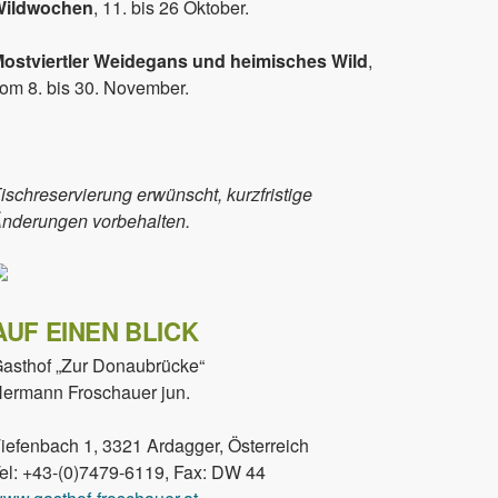
Wildwochen
, 11. bis 26 Oktober.
ostviertler Weidegans und heimisches Wild
,
om 8. bis 30. November.
ischreservierung erwünscht, kurzfristige
nderungen vorbehalten.
AUF EINEN BLICK
asthof „Zur Donaubrücke“
ermann Froschauer jun.
iefenbach 1, 3321 Ardagger, Österreich
el: +43-(0)7479-6119, Fax: DW 44