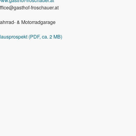
ww.gasthof-froschauer.at
ffice@gasthof-froschauer.at
ahrrad- & Motorradgarage
ausprospekt (PDF, ca. 2 MB)