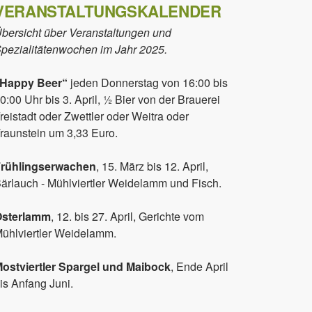
VERANSTALTUNGSKALENDER
bersicht über Veranstaltungen und
pezialitätenwochen im Jahr 2025.
„Happy Beer“
jeden Donnerstag von 16:00 bis
0:00 Uhr bis 3. April, ½ Bier von der Brauerei
reistadt oder Zwettler oder Weitra oder
raunstein um 3,33 Euro.
rühlingserwachen
, 15. März bis 12. April,
ärlauch - Mühlviertler Weidelamm und Fisch.
Osterlamm
, 12. bis 27. April, Gerichte vom
ühlviertler Weidelamm.
ostviertler Spargel und Maibock
, Ende April
is Anfang Juni.