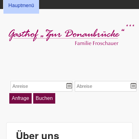
HAUPTMENÜ
Direkt zum Inhalt
Hauptmenü
Gasthof „Zur
Donaubrücke“
Froschauer
Über uns