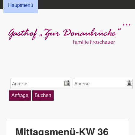
HAUPTMENÜ
Direkt zum Inhalt
Hauptmenü
Gasthof „Zur
Donaubrücke“
Froschauer
Mittagsmenü-KW 36