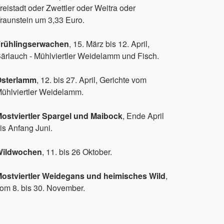
reistadt oder Zwettler oder Weitra oder
raunstein um 3,33 Euro.
rühlingserwachen
, 15. März bis 12. April,
ärlauch - Mühlviertler Weidelamm und Fisch.
Osterlamm
, 12. bis 27. April, Gerichte vom
ühlviertler Weidelamm.
ostviertler Spargel und Maibock
, Ende April
is Anfang Juni.
Wildwochen
, 11. bis 26 Oktober.
ostviertler Weidegans und heimisches Wild
,
om 8. bis 30. November.