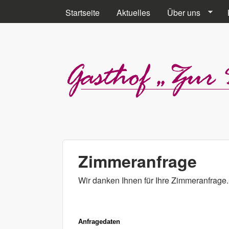
HAUPTMENÜ
Startseite
Aktuelles
Über uns
Gasthof „Zur
Donaubrücke“
Zimmeranfrage
Froschauer
Wir danken Ihnen für Ihre Zimmeranfrage.