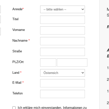
M
S
R
A
B
1
2
1
2