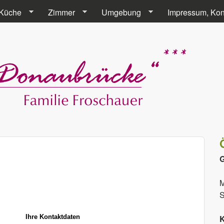
Direkt zum Inhalt
Küche
Zimmer
Umgebung
Impressum, Kon
G
M
S